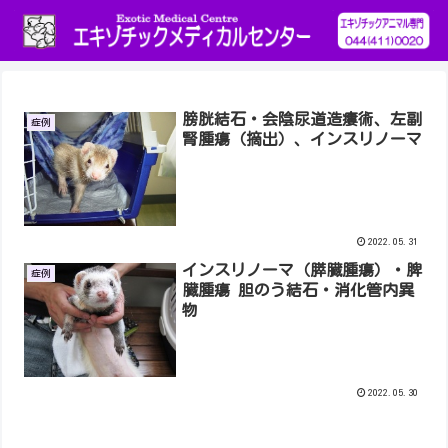
膀胱結石・会陰尿道造瘻術、左副
症例
腎腫瘍（摘出）、インスリノーマ
2022.05.31
インスリノーマ（膵臓腫瘍）・脾
症例
臓腫瘍 胆のう結石・消化管内異
物
2022.05.30