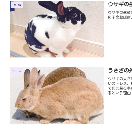
ウサギの
Topics
ウサギの生殖
に子宮動脈瘤
うさぎの
Topics
ウサギの大き
いストレス、
て死に至る事
るという理由