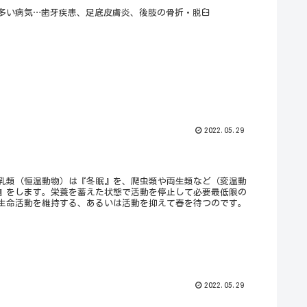
多い病気…歯牙疾患、足底皮膚炎、後肢の骨折・脱臼
2022.05.29
乳類（恒温動物）は『冬眠』を、爬虫類や両生類など（変温動
』をします。栄養を蓄えた状態で活動を停止して必要最低限の
生命活動を維持する、あるいは活動を抑えて春を待つのです。
2022.05.29