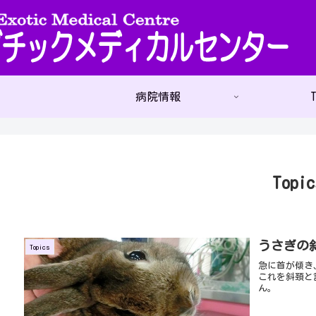
病院情報
T
Topic
うさぎの
Topics
急に首が傾き
これを斜頚と
ん。