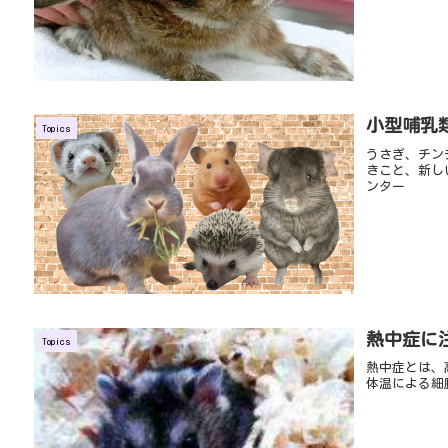
小型哺乳
Topics
うさぎ、チン
きこと、新し
ンター
熱中症に
Topics
熱中症とは、
体温による細