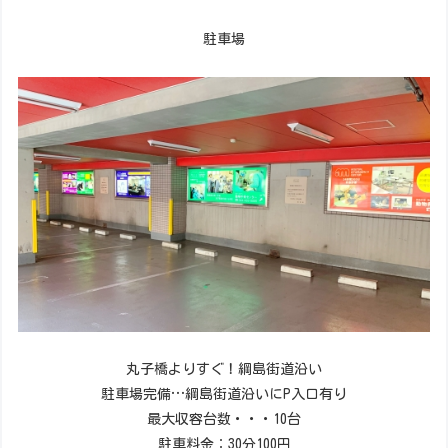
駐車場
丸子橋よりすぐ！綱島街道沿い
駐車場完備…綱島街道沿いにP入口有り
最大収容台数・・・10台
駐車料金：30分100円