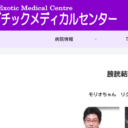
病院情報
T
膀胱結
モリオちゃん リク