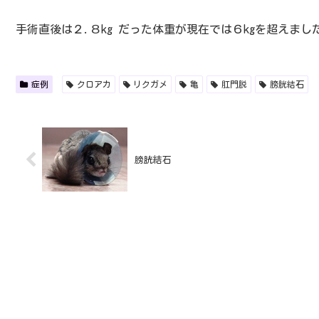
手術直後は２.８kg だった体重が現在では６kgを超えま
症例
クロアカ
リクガメ
亀
肛門脱
膀胱結石
膀胱結石