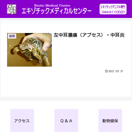
左中耳膿瘍（アブセス）・中耳炎
症例
2022.05.31