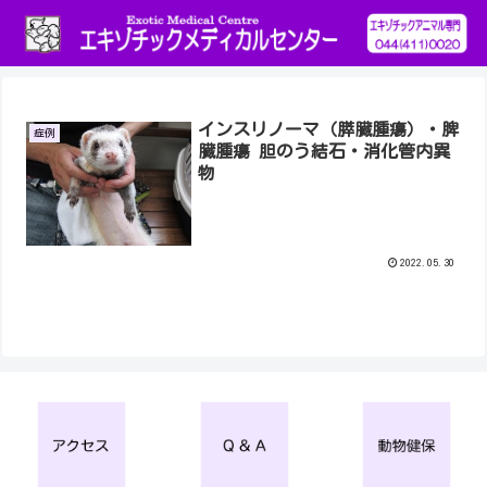
インスリノーマ（膵臓腫瘍）・脾
症例
臓腫瘍 胆のう結石・消化管内異
物
2022.05.30