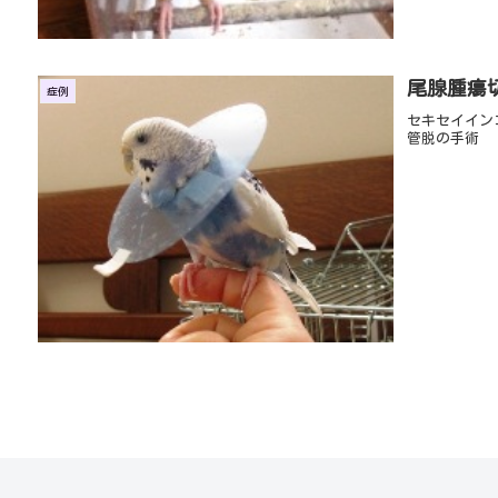
尾腺腫瘍
症例
セキセイイン
管脱の手術