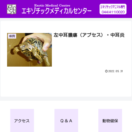
左中耳膿瘍（アブセス）・中耳炎
症例
2022.05.31